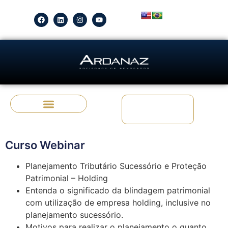
Fale Conosco
Escritório de Advocacia em SP
Áreas de Atuação
Advogados em São Paulo
Curso Webinar
Planejamento Tributário Sucessório e Proteção
Patrimonial – Holding
Entenda o significado da blindagem patrimonial
com utilização de empresa holding, inclusive no
planejamento sucessório.
Motivos para realizar o planejamento o quanto