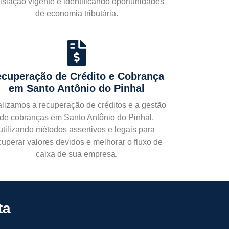
islação vigente e identificando oportunidades
de economia tributária.
cuperação de Crédito e Cobrança
em Santo Antônio do Pinhal
lizamos a recuperação de créditos e a gestão
de cobranças em Santo Antônio do Pinhal,
utilizando métodos assertivos e legais para
cuperar valores devidos e melhorar o fluxo de
caixa de sua empresa.
ta