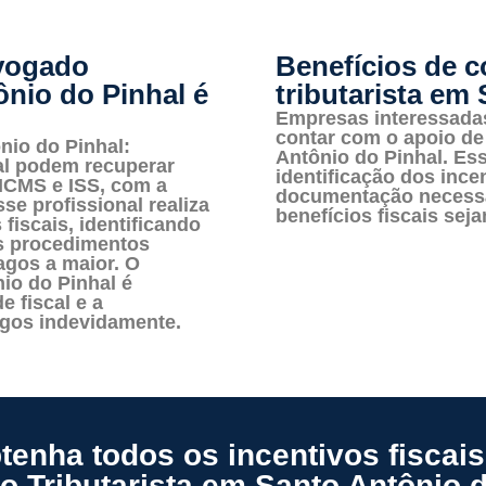
vogado
Benefícios de 
ônio do Pinhal é
tributarista em
Empresas interessadas
contar com o apoio de
nio do Pinhal:
Antônio do Pinhal. Ess
al podem recuperar
identificação dos ince
ICMS e ISS, com a
documentação necessá
se profissional realiza
benefícios fiscais sej
fiscais, identificando
os procedimentos
agos a maior. O
io do Pinhal é
e fiscal e a
agos indevidamente.
enha todos os incentivos fiscai
 Tributarista em Santo Antônio d