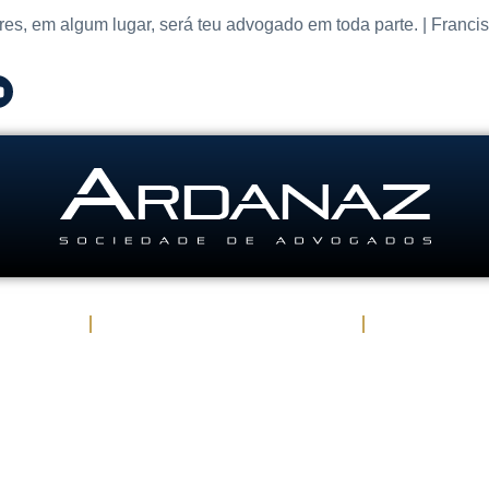
res, em algum lugar, será teu advogado em toda parte. | Franci
Atuação
Advogados em São Paulo
Publicaçõe
Contato