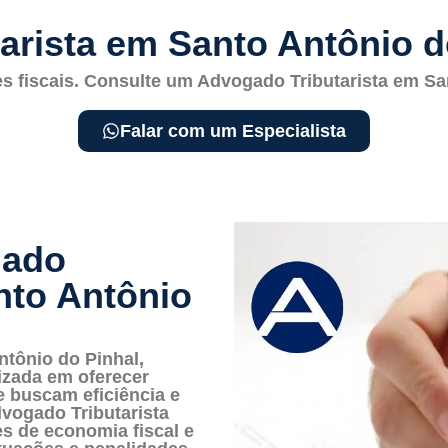
arista em Santo Antônio do
es fiscais. Consulte um Advogado Tributarista em Sa
Falar com um Especialista
gado
nto Antônio
ntônio do Pinhal,
lizada em oferecer
e buscam eficiência e
vogado Tributarista
es de economia fiscal e