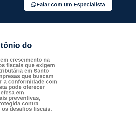
Falar com um Especialista
tônio do
 em crescimento na
os fiscais que exigem
tributária em Santo
 empresas que buscam
tir a conformidade com
ista pode oferecer
defesa em
ais preventivas,
rotegida contra
os desafios fiscais.