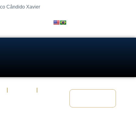
sco Cândido Xavier
s
Artigos
Fale Conosco