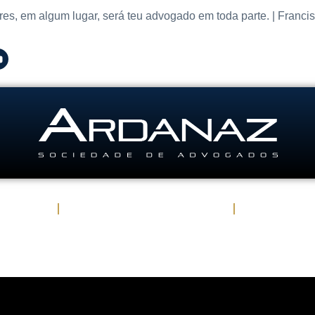
res, em algum lugar, será teu advogado em toda parte. | Franci
Atuação
Advogados em São Paulo
Publicaçõe
Contato