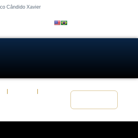
sco Cândido Xavier
s
Artigos
Fale Conosco