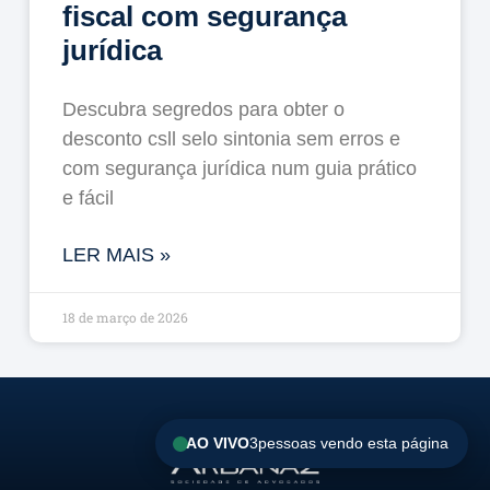
fiscal com segurança
jurídica
Descubra segredos para obter o
desconto csll selo sintonia sem erros e
com segurança jurídica num guia prático
e fácil
LER MAIS »
18 de março de 2026
AO VIVO
3
pessoas vendo esta página