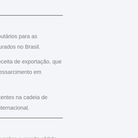
utários para as
rados no Brasil.
eceita de exportação
, que
ressarcimento em
istentes na cadeia de
ternacional.