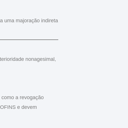
va uma
majoração indireta
terioridade nonagesimal
,
m como a revogação
e COFINS e devem