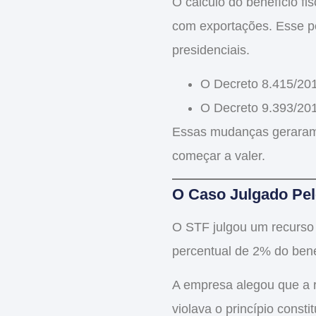
O cálculo do
benefício fi
com exportações. Esse pe
presidenciais.
O Decreto 8.415/201
O Decreto 9.393/201
Essas mudanças geraram d
começar a valer.
O Caso Julgado Pe
O STF julgou um recurs
percentual de 2% do
bene
A empresa alegou que a r
violava o princípio consti