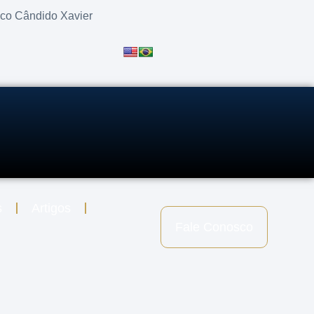
sco Cândido Xavier
s
Artigos
Fale Conosco