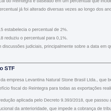
scal do Reintegra
é baseado em um percentual que incide 
rcentual já foi alterado diversas vezes ao longo dos an
5 estabelecia o percentual de 2%.
8 reduziu o percentual para 0,1%.
iscussões judiciais, principalmente sobre a data em q
lo STF
o da empresa
Levantina Natural Stone Brasil Ltda.
, que 
fício fiscal do Reintegra
para todas as exportações rea
edução aplicada pelo Decreto 9.393/2018, que passou a
tucional da
anterioridade
, que impede a cobrança de trib