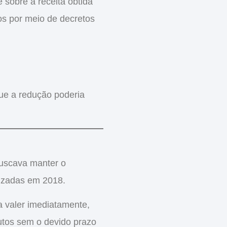
sobre a receita obtida
os por meio de decretos
ue a redução poderia
buscava manter o
lizadas em 2018.
 valer imediatamente,
utos sem o devido prazo