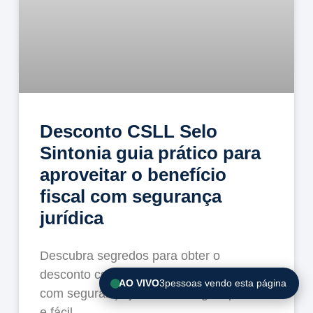
Desconto CSLL Selo
Sintonia guia prático para
aproveitar o benefício
fiscal com segurança
jurídica
Descubra segredos para obter o
desconto csll selo sintonia sem erros e
AO VIVO
3
pessoas vendo esta página
com segurança jurídica num guia prático
e fácil