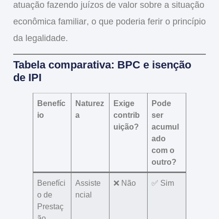
atuação fazendo juízos de valor sobre a situação
econômica familiar
, o que poderia ferir o
princípio
da legalidade
.
Tabela comparativa: BPC e isenção
de IPI
Benefíc
Naturez
Exige
Pode
io
a
contrib
ser
uição?
acumul
ado
com o
outro?
Benefíci
Assiste
❌ Não
✅ Sim
o de
ncial
Prestaç
ão