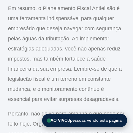
Em resumo, o
Planejamento Fiscal Antielisão
é
uma ferramenta indispensável para qualquer
empresário que deseja
navegar com segurança
pelas águas da tributação. Ao implementar
estratégias adequadas, você não apenas
reduz
impostos
, mas também fortalece a
saúde
financeira
da sua empresa. Lembre-se de que a
legislação fiscal
é um terreno em constante
mudança, e o
monitoramento contínuo
é
essencial para evitar surpresas desagradáveis.
Portanto, não deixe para amanhã o que pode ser
AO VIVO
3
pessoas vendo esta página
feito hoje.
Organize suas finanças
,
consulte