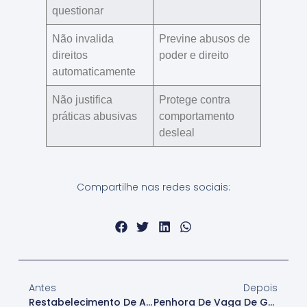
questionar
Não invalida
Previne abusos de
direitos
poder e direito
automaticamente
Não justifica
Protege contra
práticas abusivas
comportamento
desleal
Compartilhe nas redes sociais:
Antes
Depois
Restabelecimento De Alíquotas Do PIS/Pasep E Cofins: Decisão Do STF
Penhora De Vaga De Garagem: STJ Reafirma Restrição À Venda Para Não Condôminos Sem Autorização