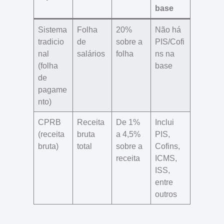
base
Sistema
Folha
20%
Não há
tradicio
de
sobre a
PIS/Cofi
nal
salários
folha
ns na
(folha
base
de
pagame
nto)
CPRB
Receita
De 1%
Inclui
(receita
bruta
a 4,5%
PIS,
bruta)
total
sobre a
Cofins,
receita
ICMS,
ISS,
entre
outros