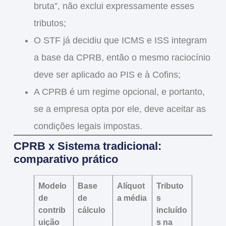
bruta”, não exclui expressamente esses
tributos;
O STF já decidiu que
ICMS e ISS integram
a base da CPRB
, então o mesmo raciocínio
deve ser aplicado ao PIS e à Cofins;
A
CPRB é um regime opcional
, e portanto,
se a empresa opta por ele, deve aceitar as
condições legais impostas.
CPRB x Sistema tradicional:
comparativo prático
Modelo
Base
Alíquot
Tributo
de
de
a média
s
contrib
cálculo
incluído
uição
s na