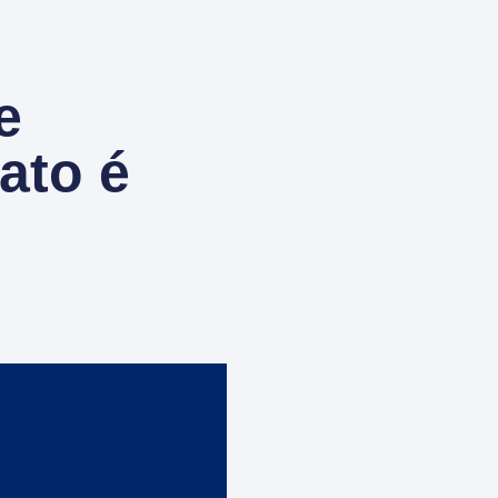
e
ato é