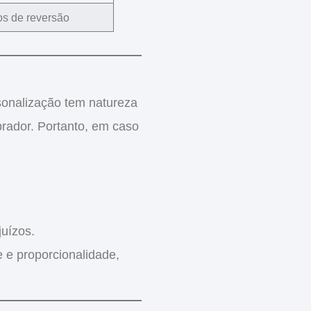
os de reversão
rsonalização tem
natureza
rador. Portanto, em caso
juízos
.
de e proporcionalidade
,