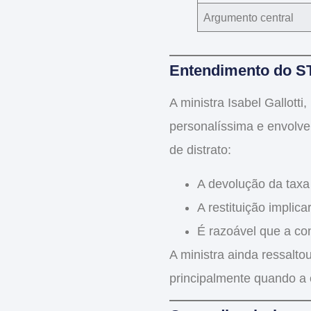
Argumento central
Entendimento do ST
A ministra
Isabel Gallotti
,
personalíssima
e envolve
de distrato:
A devolução da taxa 
A restituição implica
É razoável que a con
A ministra ainda ressalt
principalmente quando a 