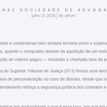
ANAZ SOCIEDADE DE ADVOG
julho 21, 2025
By
airton
dores e construtoras nem sempre termina como o espera
ja, quando o comprador desiste da aquisição de um imó
lução de valores pagos — incluindo a chamada
taxa de p
a do Superior Tribunal de Justiça (STJ)
firmou uma deci
taxa de personalização no caso de distrato
, desde que is
tendimento reforça a segurança jurídica dos contratos e
alisar em profundidade o que é essa taxa, por que ela p