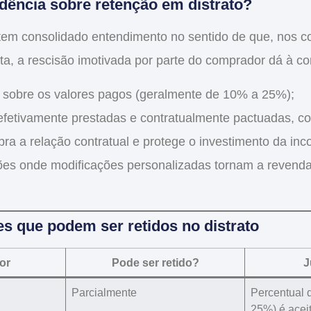
udência sobre retenção em distrato?
tem consolidado entendimento no sentido de que,
nos c
ta
, a
rescisão imotivada por parte do comprador
dá à con
 sobre os valores pagos
(geralmente de 10% a 25%);
efetivamente prestadas e contratualmente pactuadas
, c
bra a relação contratual e
protege o investimento da inc
ções onde
modificações personalizadas tornam a revenda 
s que podem ser retidos no distrato
or
Pode ser retido?
J
Parcialmente
Percentual 
25%) é acei