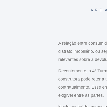
ARD
A relação entre consumi
distrato imobiliário
, ou se
relevantes sobre a devo
Recentemente, a
4ª Turm
construtora pode reter a 
contratualmente. Esse en
exigível entre as partes.
Neste conteúdo, vamos an