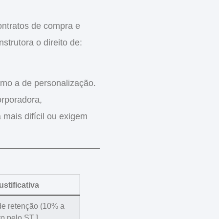
ontratos de compra e
strutora o direito de:
omo a de personalização.
orporadora
,
mais difícil ou exigem
ustificativa
de retenção (10% a
to pelo STJ