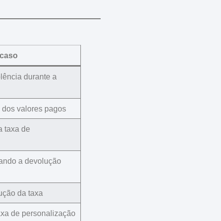
 caso
plência
durante a
dos valores pagos
 a taxa de
nando a devolução
ução da taxa
axa de personalização