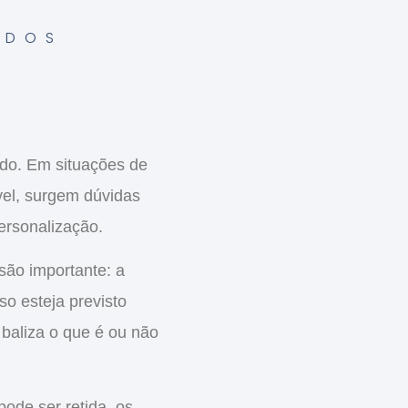
ADOS
do. Em situações de
vel, surgem dúvidas
ersonalização
.
são importante:
a
so esteja previsto
 baliza o que é ou não
ode ser retida, os