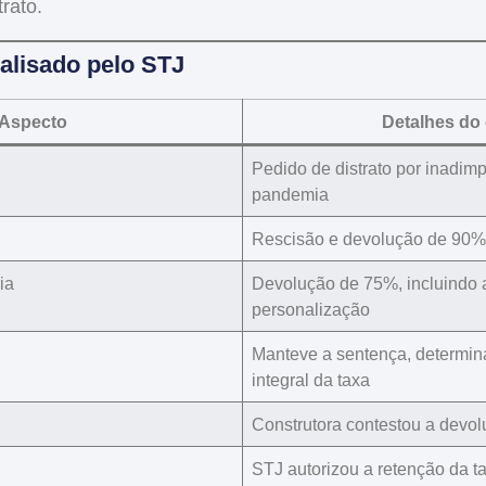
trato
.
lisado pelo STJ
Aspecto
Detalhes do
Pedido de
distrato por inadim
pandemia
Rescisão e devolução de
90% 
ia
Devolução de
75%
, incluindo
personalização
Manteve a sentença, determi
integral da taxa
Construtora contestou a devol
STJ autorizou a
retenção da t