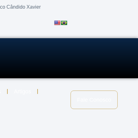
sco Cândido Xavier
s
Artigos
Fale Conosco