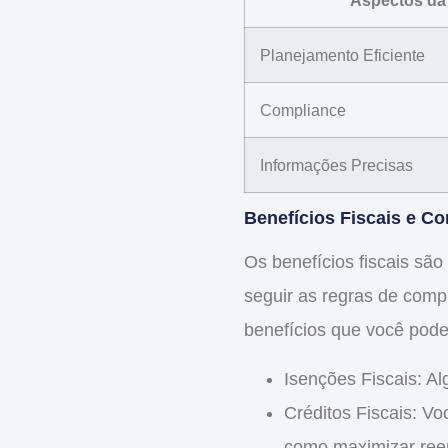
Aspectos da 
Planejamento Eficiente
Compliance
Informações Precisas
Benefícios Fiscais e Co
Os
benefícios fiscais
são 
seguir as regras de
compl
benefícios que você pode
Isenções Fiscais
: A
Créditos Fiscais
: Vo
como maximizar ree