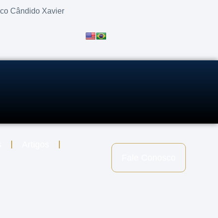
sco Cândido Xavier
s
Artigos
Fale Conosco