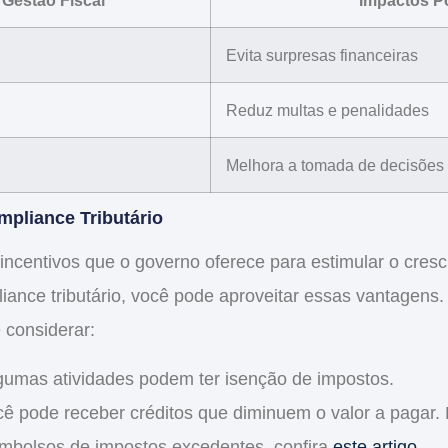
Gestão Fiscal
Impactos Po
Evita surpresas financeiras
Reduz multas e penalidades
Melhora a tomada de decisões
mpliance Tributário
incentivos que o governo oferece para estimular o cres
iance tributário
, você pode aproveitar essas vantagens.
 considerar:
lgumas atividades podem ter isenção de impostos.
cê pode receber créditos que diminuem o valor a pagar.
mbolsos de impostos excedentes, confira
este artigo
.