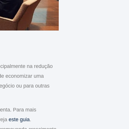
ncipalmente na
redução
pode economizar uma
 negócio ou para outras
enta. Para mais
veja
este guia
.