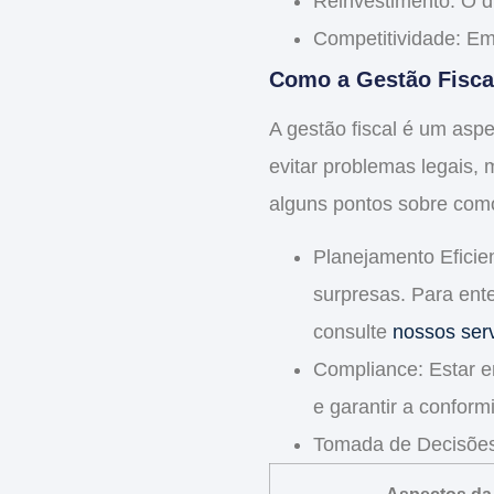
Reinvestimento
: O 
Competitividade
: Em
Como a Gestão Fisca
A
gestão fiscal
é um aspec
evitar problemas legais,
alguns pontos sobre como
Planejamento Eficie
surpresas. Para ente
consulte
nossos serv
Compliance
: Estar 
e garantir a conform
Tomada de Decisõe