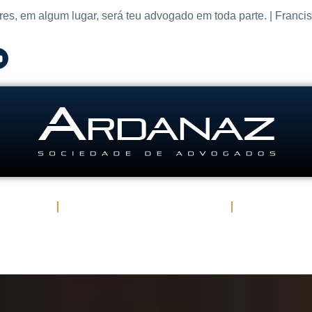
res, em algum lugar, será teu advogado em toda parte. | Franci
Atuação
Advogados em São Paulo
Publicaçõe
Contato