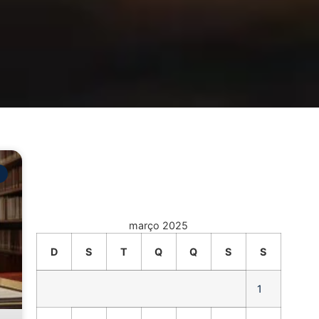
março 2025
D
S
T
Q
Q
S
S
1