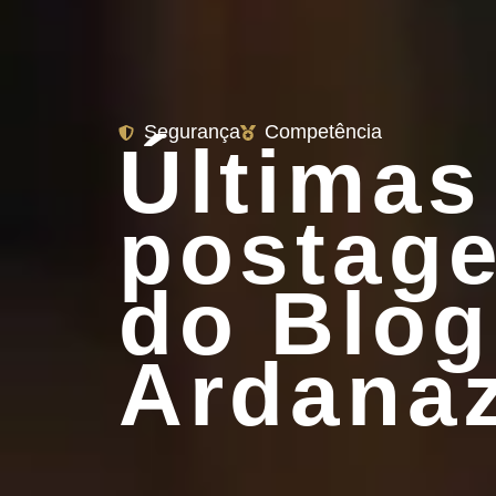
Segurança
Competência
Últimas
postag
do Blog
Ardana