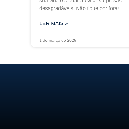
sua vida e ajudar a evitar surpresas
desagradáveis. Não fique por fora!
LER MAIS »
1 de março de 2025