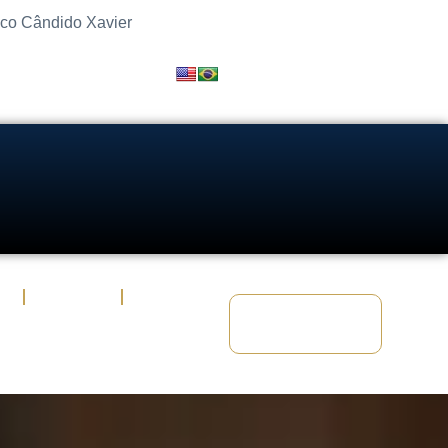
sco Cândido Xavier
s
Artigos
Fale Conosco