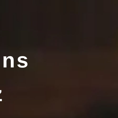
ens
z