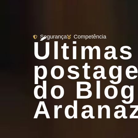
Segurança
Competência
Últimas
postag
do Blog
Ardana