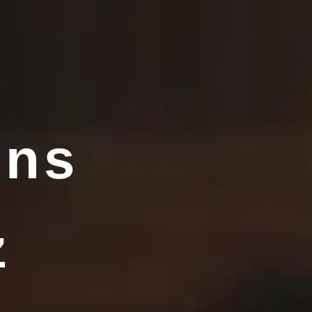
ens
z