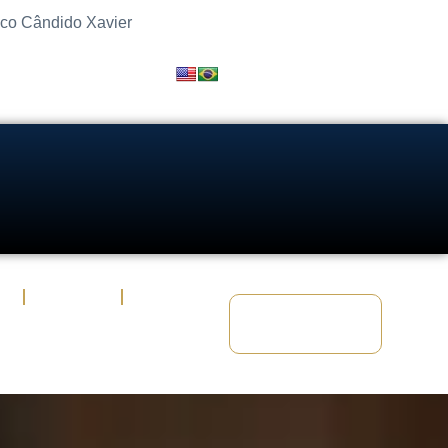
sco Cândido Xavier
s
Artigos
Fale Conosco