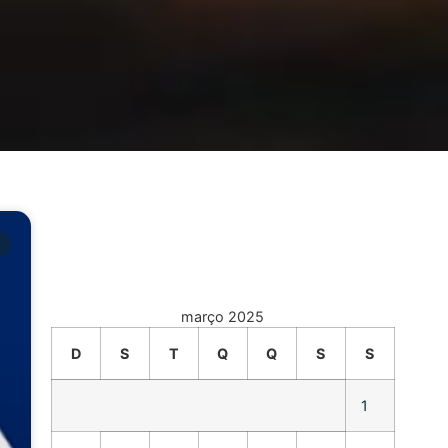
março 2025
D
S
T
Q
Q
S
S
1