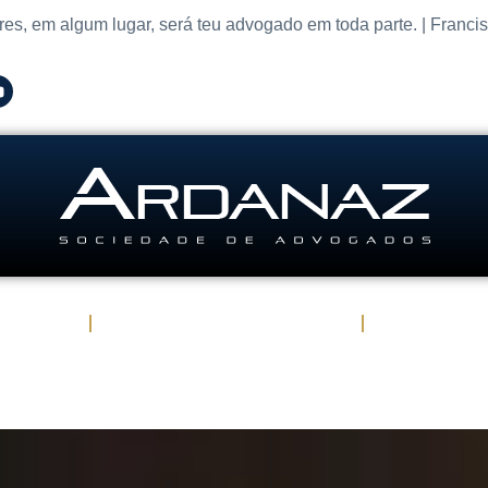
res, em algum lugar, será teu advogado em toda parte. | Franci
Atuação
Advogados em São Paulo
Publicaçõe
Contato